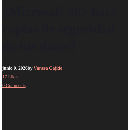
¿Microsoft 365 hace
copias de seguridad
de tus datos?
junio 9, 2026
by
Vanesa Cajide
17
Likes
0 Comments