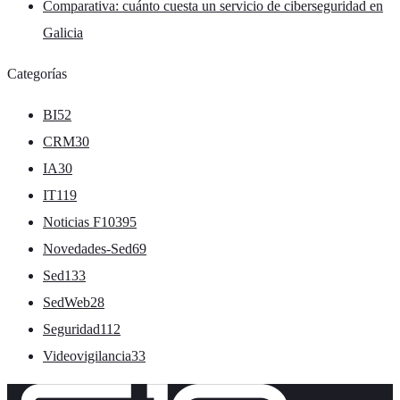
Comparativa: cuánto cuesta un servicio de ciberseguridad en
Galicia
Categorías
BI
52
CRM
30
IA
30
IT
119
Noticias F10
395
Novedades-Sed
69
Sed
133
SedWeb
28
Seguridad
112
Videovigilancia
33