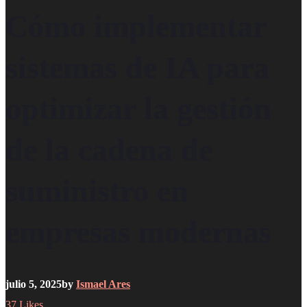
Cómo implementar
sistemas de IA para
optimizar la gestión
de la cadena de
suministro en
empresas modernas
julio 5, 2025
by
Ismael Ares
37
Likes