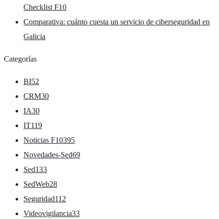
Checklist F10
Comparativa: cuánto cuesta un servicio de ciberseguridad en
Galicia
Categorías
BI
52
CRM
30
IA
30
IT
119
Noticias F10
395
Novedades-Sed
69
Sed
133
SedWeb
28
Seguridad
112
Videovigilancia
33