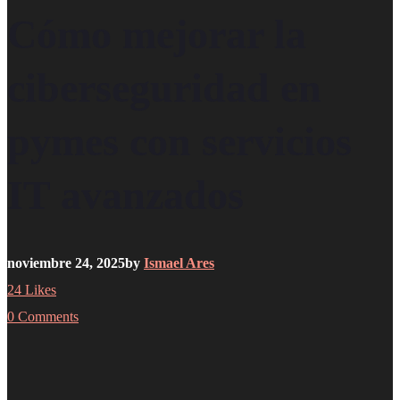
Cómo mejorar la
ciberseguridad en
pymes con servicios
IT avanzados
noviembre 24, 2025
by
Ismael Ares
24
Likes
0 Comments