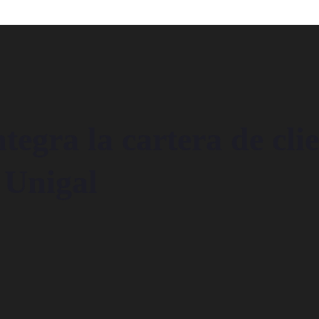
tegra la cartera de clie
 Unigal