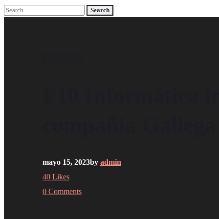
Noticias F10
F10 Informática in
compañía Gallega
mayo 15, 2023
by
admin
40
Likes
0 Comments