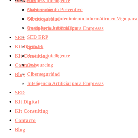
Servicios
Business Intelligence
Mantenimiento Preventivo
Outsourcing
Servicios de mantenimiento informático en Vigo par
Ciberseguridad
Consultoría informática
Inteligencia Artificial para Empresas
SED
SED ERP
Kit Digital
Sedweb
Kit Consulting
Business Intelligence
Contacto
Outsourcing
Blog
Ciberseguridad
Inteligencia Artificial para Empresas
SED
Kit Digital
Kit Consulting
Contacto
Blog