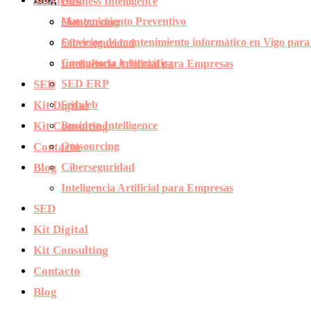
Servicios
Business Intelligence
Mantenimiento Preventivo
Outsourcing
Servicios de mantenimiento informático en Vigo par
Ciberseguridad
Consultoría informática
Inteligencia Artificial para Empresas
SED
SED ERP
Kit Digital
Sedweb
Kit Consulting
Business Intelligence
Contacto
Outsourcing
Blog
Ciberseguridad
Inteligencia Artificial para Empresas
SED
Kit Digital
Kit Consulting
Contacto
Blog